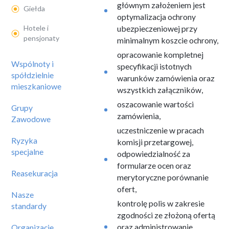
głównym założeniem jest
Giełda
optymalizacja ochrony
Hotele i
ubezpieczeniowej przy
pensjonaty
minimalnym koszcie ochrony,
opracowanie kompletnej
Wspólnoty i
specyfikacji istotnych
spółdzielnie
warunków zamówienia oraz
mieszkaniowe
wszystkich załączników,
oszacowanie wartości
Grupy
zamówienia,
Zawodowe
uczestniczenie w pracach
Ryzyka
komisji przetargowej,
specjalne
odpowiedzialność za
formularze ocen oraz
Reasekuracja
merytoryczne porównanie
ofert,
Nasze
kontrolę polis w zakresie
standardy
zgodności ze złożoną ofertą
oraz administrowanie
Organizacje