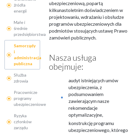
ubezpieczeniową, popartą
źródła
kilkunastoletnim doświadczeniem w
energii
projektowaniu, wdrażaniu i obsłudze
Małe i
programów ubezpieczeniowych dla
średnie
podmiotów stosujących ustawę Prawo
przedsiębiorstwa
zamówień publicznych.
Samorządy
i
Nasza usługa
administracja
publiczna
obejmuje:
Służba
audyt istniejących umów
zdrowia
ubezpieczenia, z
Pracownicze
podsumowaniem
programy
zawierającym nasze
ubezpieczeniowe
rekomendacje
optymalizacyjne,
Ryzyka
członków
konstrukcję programu
zarządu
ubezpieczeniowego, którego