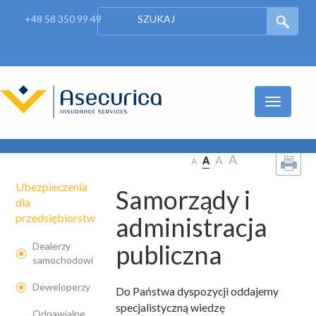
+48 58 350 99 49
Nawigacj
A
A
A
A
Ubezpieczenia
Samorządy i
dla
przedsiębiorstw
administracja
publiczna
Dealerzy
samochodowi
Deweloperzy
Do Państwa dyspozycji oddajemy
specjalistyczną wiedzę
Odnawialne